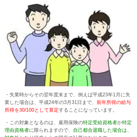
・失業時からその翌年度末まで、例えば平成
23
年
1
月に失
業した場合は、平成
24
年の
3
月
31
日まで、
前年所得の給与
所得を
30/100
として算定
することになっています。
・この対象となるのは、雇用保険の
特定受給資格者
か
特定
理由資格者
に限られますので、
自己都合退職した場合は、