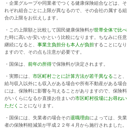
・企業グループや同業者でつくる健康保険組合などは、そ
れぞれ組合ごとに上限が異なるので、その会社の属する組
合の上限をお伝えします。
・この上限額と比較して国民健康保険料が
世帯全体で比べ
た時に高いか安いかという比較になります。ちなみに任意
継続になると、
事業主負担分も本人が負担
することになり
ますので、その点も注意が必要です。
・国保は、
前年の所得
で保険料が決定されます。
・実際には、
市区町村ごとに計算方法が若干異なる
こと、
給与収入以外にも収入がある場合や所有不動産がある場合
には、保険料に影響を与えることがありますので、保険料
がいくらになるか直接お住まいの
市区町村役場にお尋ねい
ただく
ことになります。
・国保には、失業者の場合その
退職理由
によっては、失業
者の保険料軽減策が平成２２年４月から施行されました。